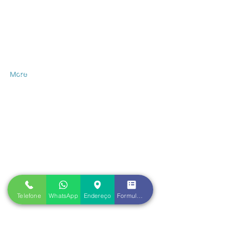
Atendemos pessoas físicas e
empresas de diversos ramos de
atuação de uma forma séria e
profissional qualquer seja o tamanho
de empresa e sob qualquer demanda
contábil.
..................................
CRCRJ: 3724/O-3
More
CNPJ:
04.246.194
/0001-60
Fale conosco
Av. Rio Branco, nº
181 -
2401
Centro, Rio de Janeiro / RJ
CEP:
20040-918
(21) 2533-4443
(21) 99978-7958
Telefone
WhatsApp
Endereço
Formulário de contato