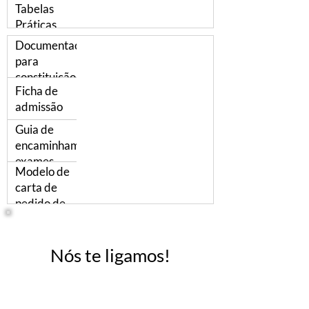
Tabelas
Práticas
Documentação
para
constituição de
Ficha de
pessoa jurídica
admissão
Guia de
encaminhamento
exames
Modelo de
admissional,
carta de
periódico e
pedido de
demissional
demissão
Nós te ligamos!